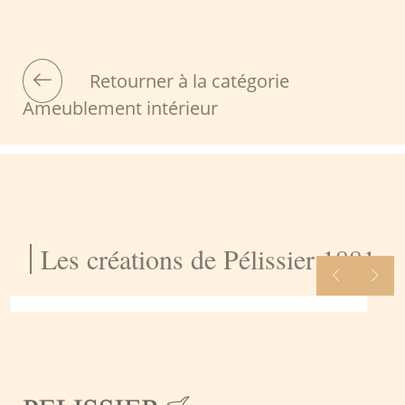
Retourner à la catégorie
Ameublement intérieur
Les créations de Pélissier 1881
Restaurant de plage Le Lido –
Aix Les Bains