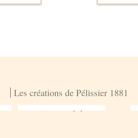
Les créations de Pélissier 1881
Hôtel Les Cimes –
Vaujany