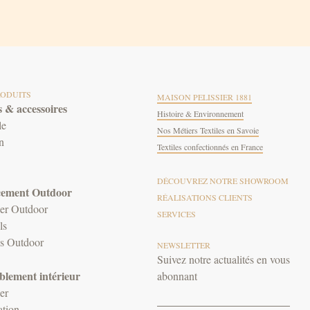
RODUITS
MAISON PELISSIER 1881
 & accessoires
Histoire & Environnement
le
Nos Métiers Textiles en Savoie
n
Textiles confectionnés en France
DÉCOUVREZ NOTRE SHOWROOM
ement Outdoor
RÉALISATIONS CLIENTS
er Outdoor
SERVICES
ls
es Outdoor
NEWSLETTER
Suivez notre actualités en vous
lement intérieur
abonnant
er
tion