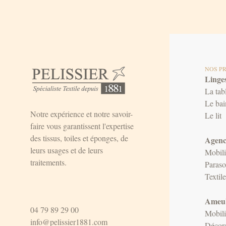
NOS P
Linges
La tab
Le bai
Notre expérience et notre savoir-
Le lit
faire vous garantissent l'expertise
des tissus, toiles et éponges, de
Agenc
leurs usages et de leurs
Mobili
traitements.
Paraso
Textil
Ameub
04 79 89 29 00
Mobili
info@pelissier1881.com
Décora