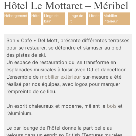
Hôtel Le Mottaret – Méribel
Hébergement
Hôtel
Linge de
Linge de
Literie
Mobilier
bain
lit
intérieur
Son « Café » Del Mott, présente différentes terrasses
pour se restaurer, se détendre et s’amuser au pied
des pistes de ski.
Un espace de restauration qui se transforme en
esplanades musicales à loisir avec DJ et dancefloor.
mobilier extérieur
L’ensemble de
sur-mesure a été
réalisé par nos équipes, avec logos pour marquer
l’empreinte de ce lieu.
bois
Un esprit chaleureux et moderne, mêlant le
et
l’aluminium.
Le bar lounge de l’hôtel donne la part belle au
velours dans un esprit so British (Tentures murales,