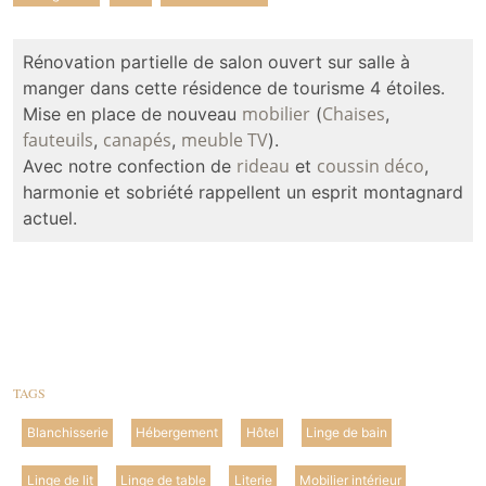
Rénovation partielle de salon ouvert sur salle à
manger dans cette résidence de tourisme 4 étoiles.
mobilier
Chaises
Mise en place de nouveau
(
,
fauteuils
canapés
meuble TV
,
,
).
rideau
coussin déco
Avec notre confection de
et
,
harmonie et sobriété rappellent un esprit montagnard
actuel.
TAGS
Blanchisserie
Hébergement
Hôtel
Linge de bain
Linge de lit
Linge de table
Literie
Mobilier intérieur