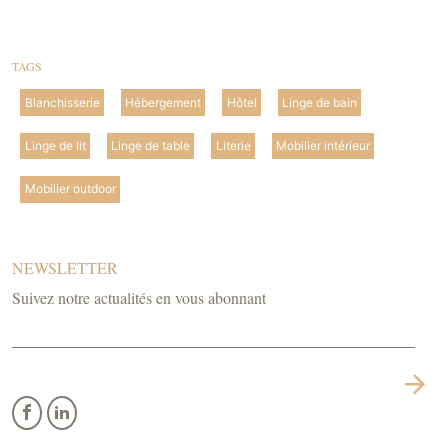
TAGS
Blanchisserie
Hébergement
Hôtel
Linge de bain
Linge de lit
Linge de table
Literie
Mobilier intérieur
Mobilier outdoor
NEWSLETTER
Suivez notre actualités en vous abonnant