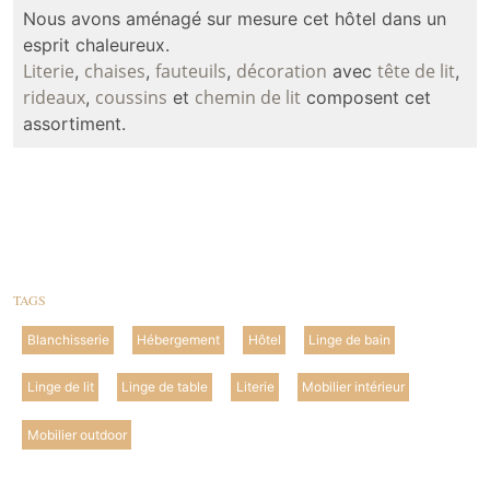
Nous avons aménagé sur mesure cet hôtel dans un
esprit chaleureux.
Literie
chaises
fauteuils
décoration
tête de lit
,
,
,
avec
,
rideaux
coussins
chemin de lit
,
et
composent cet
assortiment.
TAGS
Blanchisserie
Hébergement
Hôtel
Linge de bain
Linge de lit
Linge de table
Literie
Mobilier intérieur
Mobilier outdoor