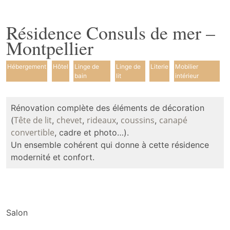
Résidence Consuls de mer –
Montpellier
Hébergement
Hôtel
Linge de
Linge de
Literie
Mobilier
bain
lit
intérieur
Rénovation complète des éléments de décoration
Tête de lit
chevet
rideaux
coussins
canapé
(
,
,
,
,
convertible
, cadre et photo…).
Un ensemble cohérent qui donne à cette résidence
modernité et confort.
Salon