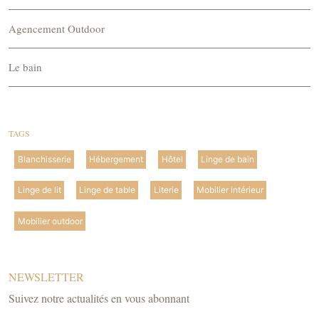
Agencement Outdoor
Le bain
TAGS
Blanchisserie
Hébergement
Hôtel
Linge de bain
Linge de lit
Linge de table
Literie
Mobilier intérieur
Mobilier outdoor
NEWSLETTER
Suivez notre actualités en vous abonnant