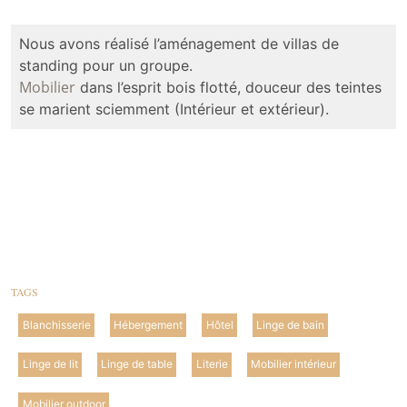
Nous avons réalisé l’aménagement de villas de
standing pour un groupe.
Mobilier
dans l’esprit bois flotté, douceur des teintes
se marient sciemment (Intérieur et extérieur).
TAGS
Blanchisserie
Hébergement
Hôtel
Linge de bain
Linge de lit
Linge de table
Literie
Mobilier intérieur
Mobilier outdoor