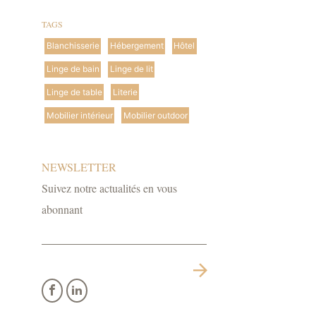
TAGS
Blanchisserie
Hébergement
Hôtel
Linge de bain
Linge de lit
Linge de table
Literie
Mobilier intérieur
Mobilier outdoor
NEWSLETTER
Suivez notre actualités en vous
abonnant