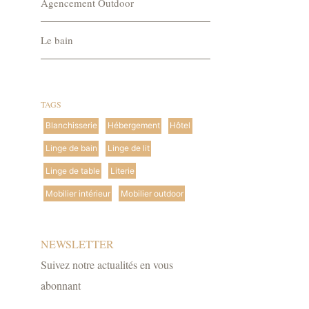
Agencement Outdoor
Le bain
TAGS
Blanchisserie
Hébergement
Hôtel
Linge de bain
Linge de lit
Linge de table
Literie
Mobilier intérieur
Mobilier outdoor
NEWSLETTER
Suivez notre actualités en vous
abonnant