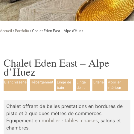
Accueil
/
Portfolio
/
Chalet Eden East – Alpe d’Huez
Chalet Eden East – Alpe
d’Huez
Blanchisserie
Hébergement
Linge de
Linge
Literie
Mobilier
bain
de lit
intérieur
Chalet offrant de belles prestations en bordures de
piste et à quelques mètres de commerces.
mobilier
tables
chaises
Équipement en
:
,
, salons et
chambres.