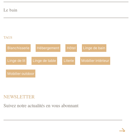
Le bain
TAGS
Blanchisserie
Hébergement
Hôtel
Linge de bain
Linge de lit
Linge de table
Literie
Mobilier intérieur
Mobilier outdoor
NEWSLETTER
Suivez notre actualités en vous abonnant