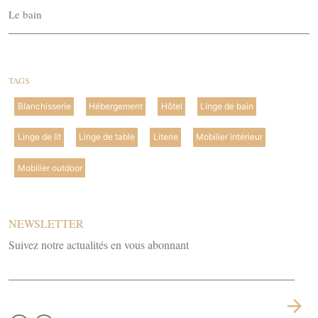
Le bain
TAGS
Blanchisserie
Hébergement
Hôtel
Linge de bain
Linge de lit
Linge de table
Literie
Mobilier intérieur
Mobilier outdoor
NEWSLETTER
Suivez notre actualités en vous abonnant