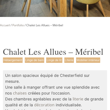
Accueil
/
Portfolio
/
Chalet Les Allues – Méribel
Chalet Les Allues – Méribel
Hébergement
Linge de bain
Linge de lit
Literie
Mobilier intérieur
Un salon spacieux équipé de Chesterfield sur
mesure.
Une salle à manger offrant une vue splendide avec
chaises
nos
créées pour l’occasion.
literie
Des chambres agréables avec de la
de grande
décoration
qualité et de la
individualisée.