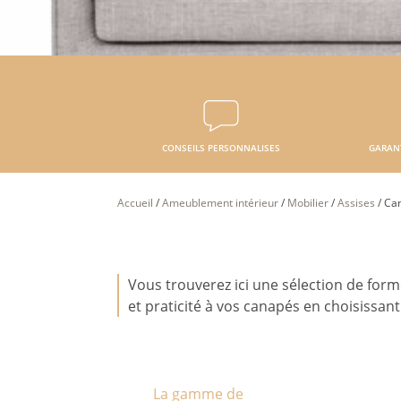
CONSEILS PERSONNALISES
GARAN
Accueil
/
Ameublement intérieur
/
Mobilier
/
Assises
/
Ca
Vous trouverez ici une sélection de form
et praticité à vos canapés en choisissa
La gamme de