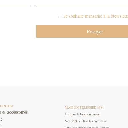
Je souhaite m'inscrire à la Newslette
RODUITS
MAISON PELISSIER 1881
 & accessoires
Histoire & Environnement
le
Nos Métiers Textiles en Savoie
n
Textiles confectionnés en France