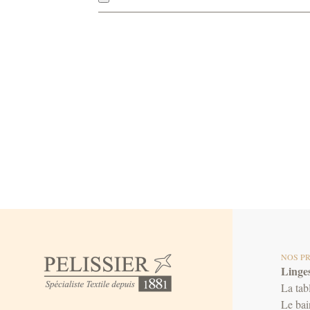
NOS P
Linges
La tab
Le bai